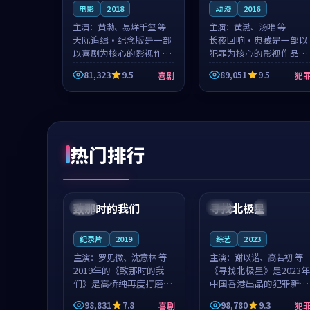
电影
2018
动漫
2016
主演：
黄渤、易烊千玺 等
主演：
黄渤、汤唯 等
天际追缉·纪念版是一部
长夜回响·典藏是一部以
以喜剧为核心的影视作
犯罪为核心的影视作品，
品，围绕危机、反转与人
围绕危机、反转与人物成
81,323
9.5
89,051
9.5
喜剧
犯
物成长展开，整体节奏紧
长展开，整体节奏紧凑，
凑，值得推荐观看。
值得推荐观看。
热门排行
99:22
99:18
致那时的我们
寻找北极星
中国
4K
中国
4K
纪录片
2019
综艺
2023
主演：
罗见微、沈意林 等
主演：
谢以诺、高若初 等
2019年的《致那时的我
《寻找北极星》是2023年
们》是高桥纯再度打磨的
中国香港出品的犯罪新
喜剧佳作。中国大陆的取
作，主创团队希望用公路
98,831
7.8
98,780
9.3
喜剧
犯
景与都市寓言的氛围相互
冒险的故事让观众停下来