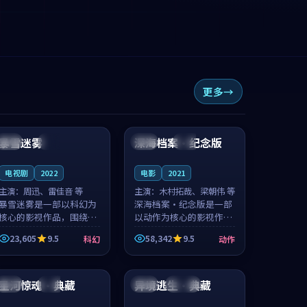
更多
99:57
99:55
暴雪迷雾
深海档案·纪念版
法国
院线
日本
完结
电视剧
2022
电影
2021
主演：
周迅、雷佳音 等
主演：
木村拓哉、梁朝伟 等
暴雪迷雾是一部以科幻为
深海档案·纪念版是一部
核心的影视作品，围绕危
以动作为核心的影视作
机、反转与人物成长展
品，围绕危机、反转与人
23,605
9.5
58,342
9.5
科幻
动作
开，整体节奏紧凑，值得
物成长展开，整体节奏紧
推荐观看。
凑，值得推荐观看。
99:32
99:53
星河惊魂·典藏
异境逃生·典藏
韩国
高分
泰国
连载中