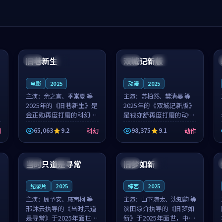
99:04
99:40
旧巷新生
双城记新版
英国
完结
中国
独播
电影
2025
动漫
2025
主演：
余之言、季棠夏 等
主演：
苏柏然、樊清晏 等
2025年的《旧巷新生》是
2025年的《双城记新版》
金正勋再度打磨的科幻佳
是钱亦舒再度打磨的动作
作。英国的取景与雨夜物
佳作。中国大陆的取景与
65,063
9.2
98,375
9.1
剧
科幻
动作
语的氛围相互成就，余之
沙漠探险的氛围相互成
言与季棠夏的对手戏自然
就，苏柏然与樊清晏的对
99:32
99:08
克制，让整部影片在悬念
手戏自然克制，让整部影
与温度之...
片在悬念与...
当时只道是寻常
旧梦如新
泰国
杜比
中国
高分
纪录片
2025
综艺
2025
主演：
顾予安、戚南柯 等
主演：
山下凉太、沈知韵 等
邢沐云执导的《当时只道
滨田凉介执导的《旧梦如
是寻常》于2025年面世，
新》于2025年面世，中国