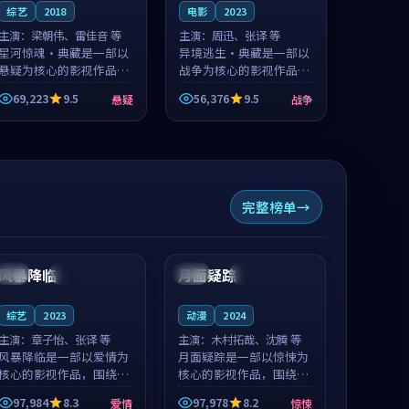
综艺
2018
电影
2023
主演：
梁朝伟、雷佳音 等
主演：
周迅、张译 等
星河惊魂·典藏是一部以
异境逃生·典藏是一部以
悬疑为核心的影视作品，
战争为核心的影视作品，
围绕危机、反转与人物成
围绕危机、反转与人物成
69,223
9.5
56,376
9.5
悬疑
战争
长展开，整体节奏紧凑，
长展开，整体节奏紧凑，
值得推荐观看。
值得推荐观看。
完整榜单
99:12
99:11
风暴降临
月面疑踪
日本
高分
英国
独播
综艺
2023
动漫
2024
主演：
章子怡、张译 等
主演：
木村拓哉、沈腾 等
风暴降临是一部以爱情为
月面疑踪是一部以惊悚为
核心的影视作品，围绕危
核心的影视作品，围绕危
机、反转与人物成长展
机、反转与人物成长展
97,984
8.3
97,978
8.2
爱情
惊悚
开，整体节奏紧凑，值得
开，整体节奏紧凑，值得