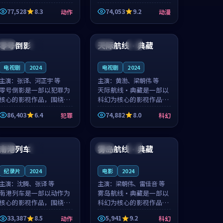
的城市气质与渔村故事的
国的城市气质与小镇生活
77,528
8.3
74,053
9.2
动作
动漫
人物心境共同构筑了影片
的人物心境共同构筑了影
基调。周怀风、应南风用
片基调。卫见秋、顾沂溪
99:06
99:40
细腻的表演撑起整部动作
用细腻的表演撑起整部动
电影，剧...
漫电影，...
零号倒影
天际航线·典藏
韩国
热播
中国
热播
电视剧
2024
电视剧
2024
主演：
张译、河正宇 等
主演：
黄渤、梁朝伟 等
零号倒影是一部以犯罪为
天际航线·典藏是一部以
核心的影视作品，围绕危
科幻为核心的影视作品，
机、反转与人物成长展
围绕危机、反转与人物成
86,403
6.4
74,882
8.0
犯罪
科幻
开，整体节奏紧凑，值得
长展开，整体节奏紧凑，
推荐观看。
值得推荐观看。
99:24
89:52
南港列车
雾岛航线·典藏
法国
院线
日本
杜比
纪录片
2024
电影
2024
主演：
沈腾、张译 等
主演：
梁朝伟、雷佳音 等
南港列车是一部以动作为
雾岛航线·典藏是一部以
核心的影视作品，围绕危
科幻为核心的影视作品，
机、反转与人物成长展
围绕危机、反转与人物成
33,387
8.5
5,941
9.2
动作
科幻
开，整体节奏紧凑，值得
长展开，整体节奏紧凑，