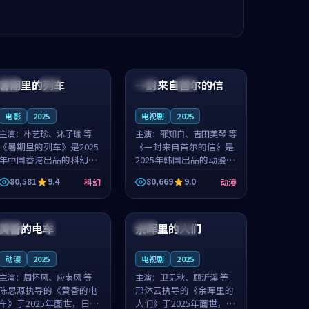
99:24
99:36
暑期里的列车
一封来自首尔的信
中国
杜比
韩国
热播
电影
2025
电视剧
2025
主演：
朴艺珍、沐子瑜 等
主演：
邵知白、吉田美琴 等
《暑期里的列车》是2025
《一封来自首尔的信》是
年中国香港出品的科幻新
2025年韩国出品的动漫新
作，主创团队希望用城市
作，主创团队希望用高考
80,581
9.4
80,669
9.0
科幻
动漫
夜归人的故事让观众停下
往事的故事让观众停下来
来想一想。朴艺珍领衔，
想一想。邵知白领衔，吉
99:20
99:56
沐子瑜担任重要角色，郑
田美琴担任重要角色，谢
书延的叙...
承南的叙...
黄昏的电车
余晖里的人们
日本
4K
泰国
完结
动漫
2025
电视剧
2025
主演：
周怀风、应南风 等
主演：
卫见秋、顾沂溪 等
陈思源执导的《黄昏的电
邢沐云执导的《余晖里的
车》于2025年面世，日本
人们》于2025年面世，泰