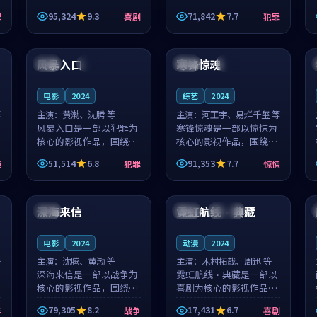
泰国的城市气质与母女情
台湾的城市气质与异国相
95,324
9.3
71,842
7.7
罪
喜剧
犯罪
深的人物心境共同构筑了
遇的人物心境共同构筑了
影片基调。顾予安、戚南
影片基调。山下凉太、沈
99:48
98:49
柯用细腻的表演撑起整部
知韵用细腻的表演撑起整
喜剧电影...
部犯罪电...
风暴入口
寒锋惊魂
英国
高分
中国
热播
电影
2024
综艺
2024
等
主演：
黄渤、沈腾 等
主演：
河正宇、易烊千玺 等
风暴入口是一部以犯罪为
寒锋惊魂是一部以惊悚为
核心的影视作品，围绕危
核心的影视作品，围绕危
机、反转与人物成长展
机、反转与人物成长展
51,514
6.8
91,353
7.7
悚
犯罪
惊悚
开，整体节奏紧凑，值得
开，整体节奏紧凑，值得
推荐观看。
推荐观看。
99:22
99:33
深海来信
霓虹航线·典藏
泰国
4K
英国
连载中
电影
2024
动漫
2024
等
主演：
沈腾、黄渤 等
主演：
木村拓哉、周迅 等
深海来信是一部以战争为
霓虹航线·典藏是一部以
核心的影视作品，围绕危
喜剧为核心的影视作品，
机、反转与人物成长展
围绕危机、反转与人物成
79,305
8.2
17,431
6.7
作
战争
喜剧
开，整体节奏紧凑，值得
长展开，整体节奏紧凑，