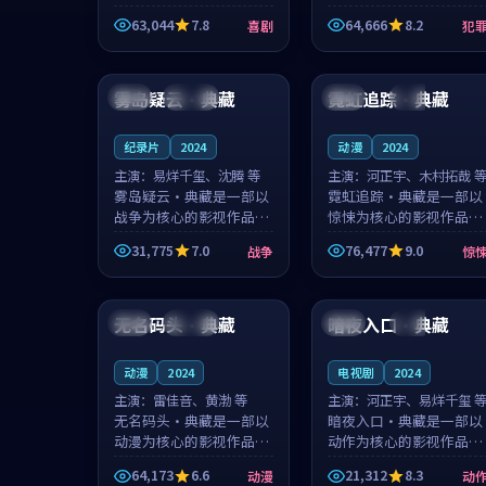
主创团队希望用深夜电台
团队希望用高校追梦的故
63,044
7.8
64,666
8.2
喜剧
犯
的故事让观众停下来想一
事让观众停下来想一想。
想。韩星澜领衔，陆见鹿
赵砚青领衔，颜以南担任
96:28
99:30
担任重要角色，山田纯一
重要角色，山田纯一的叙
的叙事节...
事节奏一...
雾岛疑云·典藏
霓虹追踪·典藏
中国
连载中
美国
热播
纪录片
2024
动漫
2024
主演：
易烊千玺、沈腾 等
主演：
河正宇、木村拓哉 
雾岛疑云·典藏是一部以
霓虹追踪·典藏是一部以
战争为核心的影视作品，
惊悚为核心的影视作品，
围绕危机、反转与人物成
围绕危机、反转与人物成
31,775
7.0
76,477
9.0
战争
惊
长展开，整体节奏紧凑，
长展开，整体节奏紧凑，
值得推荐观看。
值得推荐观看。
99:37
99:25
无名码头·典藏
暗夜入口·典藏
中国
连载中
美国
杜比
动漫
2024
电视剧
2024
主演：
雷佳音、黄渤 等
主演：
河正宇、易烊千玺 
无名码头·典藏是一部以
暗夜入口·典藏是一部以
动漫为核心的影视作品，
动作为核心的影视作品，
围绕危机、反转与人物成
围绕危机、反转与人物成
64,173
6.6
21,312
8.3
动漫
动
长展开，整体节奏紧凑，
长展开，整体节奏紧凑，