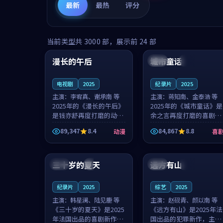
最新
最热
评分
99:16
99:52
当前类型共
3000
部，展示前
24
部
漫长的午后
城市童话
中国
高分
美国
院线
电视剧
2025
纪录片
2025
主演：
李宥真、谢承南 等
主演：
蒋知南、金泰浩 等
2025年的《漫长的午后》
2025年的《城市童话》是
是钱亦舒再度打磨的动漫
余之言再度打磨的喜剧佳
佳作。中国大陆的取景与
作。美国的取景与历史战
89,347
8.4
84,867
8.8
动漫
喜
海岛日常的氛围相互成
争的氛围相互成就，蒋知
就，李宥真与谢承南的对
南与金泰浩的对手戏自然
99:12
99:48
手戏自然克制，让整部影
克制，让整部影片在悬念
片在悬念与...
与温度之...
三十岁的夏天
远方有山
法国
4K
法国
独播
纪录片
2025
综艺
2025
主演：
韩星澜、陆见鹿 等
主演：
赵砚青、颜以南 等
《三十岁的夏天》是2025
《远方有山》是2025年法
年法国出品的喜剧新作，
国出品的犯罪新作，主创