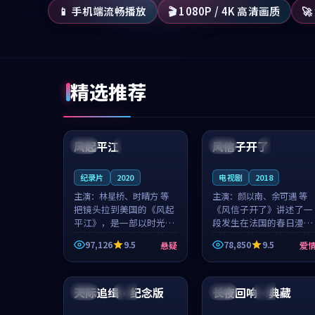
📱 手机端流畅播放
🎬 1080P / 4K 高清画质

精选推荐
99:07
99:21
风起平江
风信子开了
美国
完结
法国
4K
纪录片
2020
电视剧
2018
主演：
林星桥、时晴方 等
主演：
颜以南、余可遇 等
把镜头拉到美国的《风起
《风信子开了》讲述了一
平江》，是一部以时光记
段发生在法国的春日漫步
忆为底色的悬疑作品。林
故事。颜以南饰演的主角
97,126
9.5
78,850
9.5
悬疑
爱
星桥和时晴方贡献了2020
与余可遇的角色因一场意
年颇受关注的合作演出，
外卷入更深的纠葛，爱情
99:51
93:33
影片在情感层次与现实质
元素贯穿始终，节奏稳健
感之间游...
而富有张力，...
天际追缉·纪念版
长夜回响·典藏
中国
院线
中国
完结