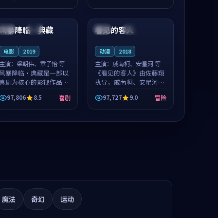
推荐观看。
推荐观看。
99:25
99:05
风暴降临·典藏
看见的客人
中国
院线
泰国
完结
电影
2019
动漫
2018
主演：
梁朝伟、章子怡 等
主演：
戚南柯、安星河 等
风暴降临·典藏是一部以
《看见的客人》由佐藤翔
喜剧为核心的影视作品，
执导，戚南柯、安星河领
围绕危机、反转与人物成
衔主演，是一部2018年上
97,806
8.5
97,727
9.0
喜剧
冒险
长展开，整体节奏紧凑，
映的泰国冒险动漫。影片
值得推荐观看。
以海岸抒情为切入，呈现
一段从初遇到告别都浸着
真实情绪...
魔法
奇幻
运动