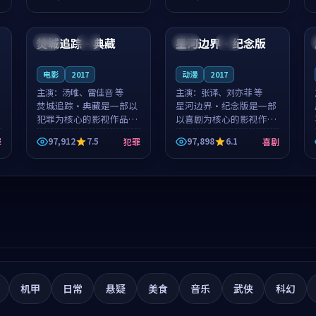
筑了影片基调。莫如初、
就，苏柏然与樊清晏的对
91:46
99:46
林星桥用细腻的表演撑起
手戏自然克制，让整部影
整部科幻电影...
片在悬念与...
焚城追踪·典藏
星河边界·纪念版
英国
热播
中国
高分
电影
2017
动漫
2017
主演：
汤唯、雷佳音 等
主演：
张译、刘亦菲 等
焚城追踪·典藏是一部以
星河边界·纪念版是一部
犯罪为核心的影视作品，
以喜剧为核心的影视作
围绕危机、反转与人物成
品，围绕危机、反转与人
97,912
7.5
97,898
6.1
罪
犯罪
喜剧
长展开，整体节奏紧凑，
物成长展开，整体节奏紧
值得推荐观看。
凑，值得推荐观看。
机甲
日常
悬疑
美食
音乐
武侠
科幻