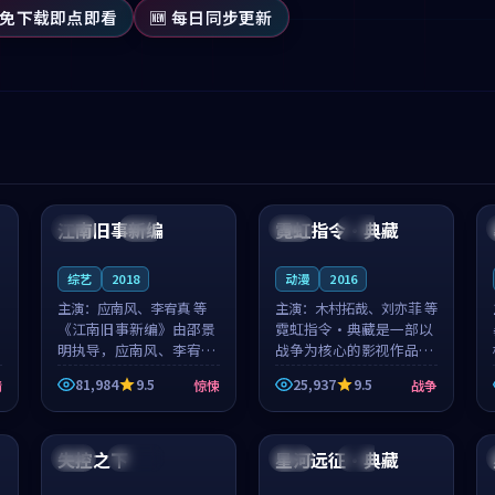
 免下载即点即看
🆕 每日同步更新
99:53
99:31
江南旧事新编
霓虹指令·典藏
日本
院线
法国
杜比
综艺
2018
动漫
2016
主演：
应南风、李宥真 等
主演：
木村拓哉、刘亦菲 等
《江南旧事新编》由邵景
霓虹指令·典藏是一部以
明执导，应南风、李宥真
战争为核心的影视作品，
领衔主演，是一部2018年
围绕危机、反转与人物成
81,984
9.5
25,937
9.5
情
惊悚
战争
上映的日本惊悚综艺。影
长展开，整体节奏紧凑，
片以邻里温情为切入，呈
值得推荐观看。
99:28
92:54
现一段从初遇到告别都浸
着真实情...
失控之下
星河远征·典藏
泰国
连载中
泰国
杜比