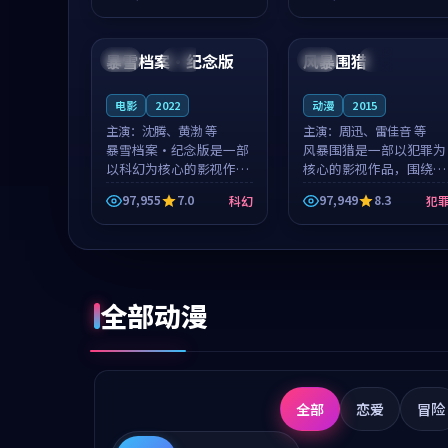
成就，罗见微与沈意林的
想一想。谢以诺领衔，高
99:07
99:52
对手戏自然克制，让整部
若初担任重要角色，戚南
影片在悬念...
柯的叙事节...
暴雪档案·纪念版
风暴围猎
中国
杜比
泰国
热播
电影
2022
动漫
2015
主演：
沈腾、黄渤 等
主演：
周迅、雷佳音 等
暴雪档案·纪念版是一部
风暴围猎是一部以犯罪为
以科幻为核心的影视作
核心的影视作品，围绕危
品，围绕危机、反转与人
机、反转与人物成长展
97,955
7.0
97,949
8.3
科幻
犯
物成长展开，整体节奏紧
开，整体节奏紧凑，值得
凑，值得推荐观看。
推荐观看。
全部动漫
全部
恋爱
冒险